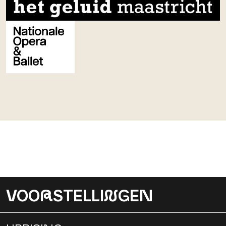
VOO
R
STELLI
N
GEN