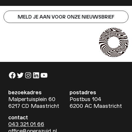
MELD JE AAN VOOR ONZE NIEUWSBRIEF
Facebook
Twitter
Instagram
LinkedIn
YouTube
bezoekadres
postadres
Malpertuisplein 60
Postbus 104
6217 CD Maastricht
6200 AC Maastricht
contact
043 321 01 66
office@operazuid.nl