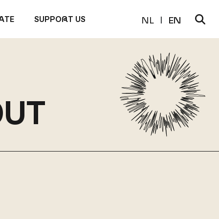
PATE
SUPPO
R
T US
NL
EN
OUT