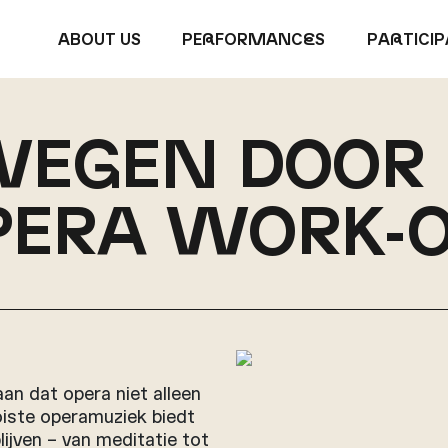
A
B
OUT US
PE
R
FORMANC
E
S
PA
R
TICI
EWEGEN DOOR
PERA WORK-
an dat opera niet alleen
oiste operamuziek biedt
ijven – van meditatie tot