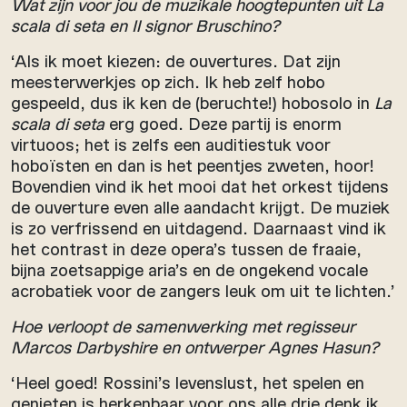
Wat zijn voor jou de muzikale hoogtepunten uit La
scala di seta en Il signor Bruschino?
‘Als ik moet kiezen: de ouvertures. Dat zijn
meesterwerkjes op zich. Ik heb zelf hobo
gespeeld, dus ik ken de (beruchte!) hobosolo in
La
scala di seta
erg goed. Deze partij is enorm
virtuoos; het is zelfs een auditiestuk voor
hoboïsten en dan is het peentjes zweten, hoor!
Bovendien vind ik het mooi dat het orkest tijdens
de ouverture even alle aandacht krijgt. De muziek
is zo verfrissend en uitdagend. Daarnaast vind ik
het contrast in deze opera’s tussen de fraaie,
bijna zoetsappige aria’s en de ongekend vocale
acrobatiek voor de zangers leuk om uit te lichten.’
Hoe verloopt de samenwerking met regisseur
Marcos Darbyshire en ontwerper Agnes Hasun?
‘Heel goed! Rossini’s levenslust, het spelen en
genieten is herkenbaar voor ons alle drie denk ik…