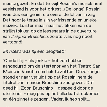
musici gezet. En dat terwijl Rossini’s muziek heel
veeleisend is voor het orkest…(De jonge) Rossini
was dus een genie, die overal de lol van in zag.
Dat hoor je terug in zijn verfrissende en unieke
muziek. Luister maar naar het tikken van de
strijkstokken op de lessenaars in de ouverture
van
Il signor Bruschino,
zoiets was nog nooit
vertoond!’
En hoezo was hij een deugniet?
‘Omdat hij – als jonkie – het zou hebben
aangedurfd om de stertenor van het Teatro San
Moisè in Venetië een hak te zetten. Deze zanger
stond er naar verluidt op dat Rossini hem de
titelrol van meneer Bruschino zou geven. Dat
deed hij. Zoon Bruschino – gespeeld door de
stertenor – mag pas op het allerlaatst opkomen
en één zinnetje zeggen: Vader, ik heb spijt…’