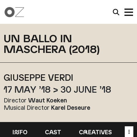
UN BALLO IN
MASCHERA (2018)
GIUSEPPE VERDI
17 MAY ’18 > 30 JUNE ’18
Director
Waut Koeken
Musical Director
Karel Deseure
I
N
FO
CAST
C
R
EATIVES