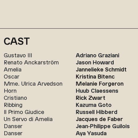
CAST
Gustavo III
Adriano Graziani
Renato Anckarström
Jason Howard
Amelia
Jannelieke Schmidt
Oscar
Kristina Bitenc
Mme. Ulrica Arvedson
Melanie Forgeron
Horn
Huub Claessens
Cristiano
Rick Zwart
Ribbing
Kazuma Goto
Il Primo Giudice
Russell Hibberd
Un Servo di Amelia
Jacques de Faber
Danser
Jean-Philippe Guilois
Danser
Aya Yasuda