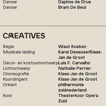
Danser
Daphne de Drue
Danser
Bram De Beul
C
R
EATIVES
Regie
Waut Koeken
Muzikale leiding
Karel Deseuse/Klaas-
Jan de Groot
Decor- en kostuumontwerp
Luis F. Carvalho
Lichtontwerp
Nathalie Perrier
Choreografie
Klaas-Jan de Groot
Koordirigent
Klaas-Jan de Groot
Orkest
philharmonie
zuidnederland
Koor
Theaterkoor Opera
Zuid