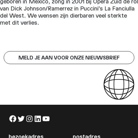
Rojas
geboren in Mexico, zong in 2001 bij Opera Zuid de rol
overlede
van Dick Johnson/Ramerrez in Puccini’s La Fanciulla
del West. We wensen zijn dierbaren veel sterkte
met dit verlies.
MELD JE AAN VOOR ONZE NIEUWSBRIEF
Facebook
Twitter
Instagram
LinkedIn
YouTube
bezoekadres
postadres