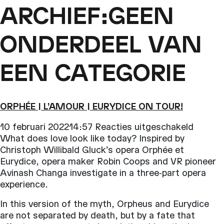
ARCHIEF:GEEN
ONDERDEEL VAN
EEN CATEGORIE
ORPHÉE | L’AMOUR | EURYDICE ON TOUR!
voor
10 februari 202214:57
Reacties uitgeschakeld
Orphée
What does love look like today? Inspired by
|
Christoph Willibald Gluck’s opera Orphée et
L’Amou
Eurydice, opera maker Robin Coops and VR pioneer
|
Avinash Changa investigate in a three-part opera
Eurydi
experience.
on
In this version of the myth, Orpheus and Eurydice
tour!
are not separated by death, but by a fate that