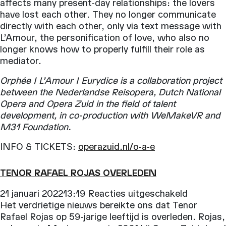
affects many present-day relationships: the lovers
have lost each other. They no longer communicate
directly with each other, only via text message with
L’Amour, the personification of love, who also no
longer knows how to properly fulfill their role as
mediator.
Orphée | L’Amour | Eurydice is a collaboration project
between the Nederlandse Reisopera, Dutch National
Opera and Opera Zuid in the field of talent
development, in co-production with WeMakeVR and
M31 Foundation.
INFO & TICKETS:
operazuid.nl/o-a-e
TENOR RAFAEL ROJAS OVERLEDEN
voor
21 januari 202213:19
Reacties uitgeschakeld
Tenor
Het verdrietige nieuws bereikte ons dat Tenor
Rafael
Rafael Rojas op 59-jarige leeftijd is overleden. Rojas,