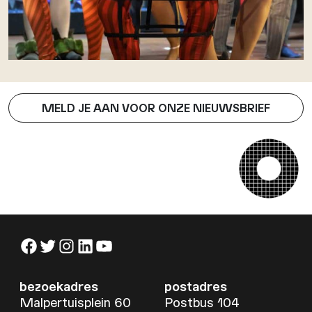
MELD JE AAN VOOR ONZE NIEUWSBRIEF
Facebook
Twitter
Instagram
LinkedIn
YouTube
bezoekadres
postadres
Malpertuisplein 60
Postbus 104