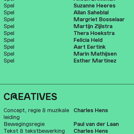
Spel
Suzanne Heeres
Spel
Allan Saheblal
Spel
Margriet Bosselaar
Spel
Martijn Zijlstra
Spel
Thera Hoekstra
Spel
Felicia Held
Spel
Aart Eertink
Spel
Marin Mathijsen
Spel
Esther Martinez
C
R
EATIVES
Concept, regie & muzikale
Charles Hens
leiding
Bewegingsregie
Paul van der Laan
Tekst & tekstbewerking
Charles Hens