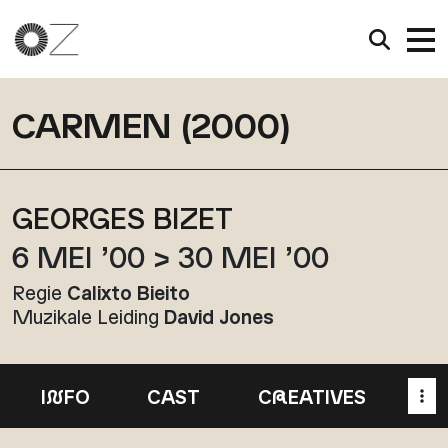
CARMEN (2000)
GEORGES BIZET
6 MEI ’00 > 30 MEI ’00
Regie
Calixto Bieito
Muzikale Leiding
David Jones
I
N
FO
CAST
C
R
EATIVES