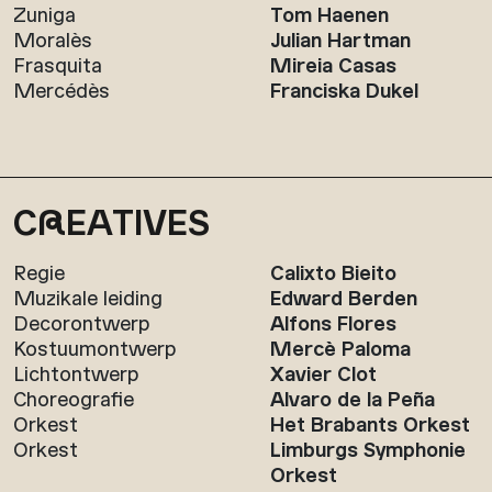
Zuniga
Tom Haenen
Moralès
Julian Hartman
Frasquita
Mireia Casas
Mercédès
Franciska Dukel
C
R
EATIVES
Regie
Calixto Bieito
Muzikale leiding
Edward Berden
Decorontwerp
Alfons Flores
Kostuumontwerp
Mercè Paloma
Lichtontwerp
Xavier Clot
Choreografie
Alvaro de la Peña
Orkest
Het Brabants Orkest
Orkest
Limburgs Symphonie
Orkest