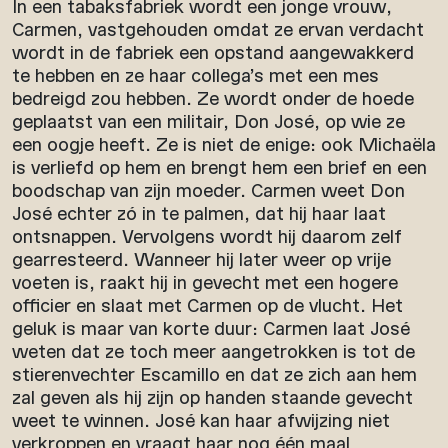
In een tabaksfabriek wordt een jonge vrouw,
Carmen, vastgehouden omdat ze ervan verdacht
wordt in de fabriek een opstand aangewakkerd
te hebben en ze haar collega’s met een mes
bedreigd zou hebben. Ze wordt onder de hoede
geplaatst van een militair, Don José, op wie ze
een oogje heeft. Ze is niet de enige: ook Michaëla
is verliefd op hem en brengt hem een brief en een
boodschap van zijn moeder. Carmen weet Don
José echter zó in te palmen, dat hij haar laat
ontsnappen. Vervolgens wordt hij daarom zelf
gearresteerd. Wanneer hij later weer op vrije
voeten is, raakt hij in gevecht met een hogere
officier en slaat met Carmen op de vlucht. Het
geluk is maar van korte duur: Carmen laat José
weten dat ze toch meer aangetrokken is tot de
stierenvechter Escamillo en dat ze zich aan hem
zal geven als hij zijn op handen staande gevecht
weet te winnen. José kan haar afwijzing niet
verkroppen en vraagt haar nog één maal