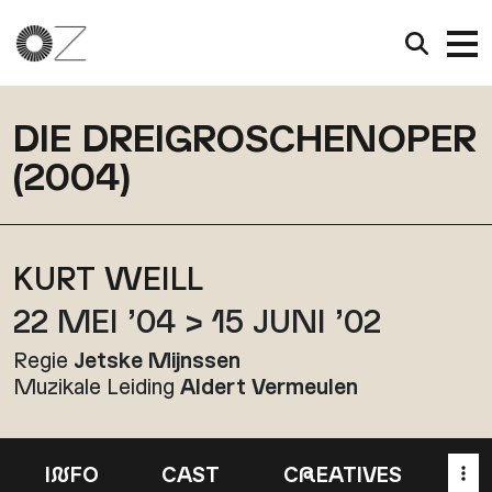
DIE DREIGROSCHENOPER
(2004)
KURT WEILL
22 MEI ’04 > 15 JUNI ’02
Regie
Jetske Mijnssen
Muzikale Leiding
Aldert Vermeulen
I
N
FO
CAST
C
R
EATIVES