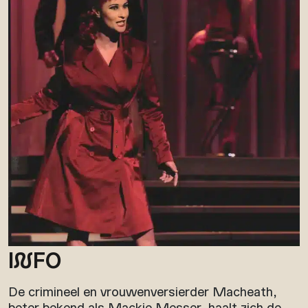
I
N
FO
De crimineel en vrouwenversierder Macheath,
beter bekend als Mackie Messer, haalt zich de