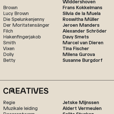
Widdershoven
Brown
Frans Kokkelmans
Lucy Brown
Silvia de la Muela
Die Spelunkenjenny
Roswitha Müller
Der Moritatensänger
Jeroen Manders
Filch
Alexander Schröder
Hakenfingerjakob
Davy Smets
Smith
Marcel van Dieren
Vixen
Tina Fischer
Dolly
Milena Gurova
Betty
Susanne Burgdorf
C
R
EATIVES
Regie
Jetske Mijnssen
Muzikale leiding
Aldert Vermeulen
Decorontwerp
Solita Stucken