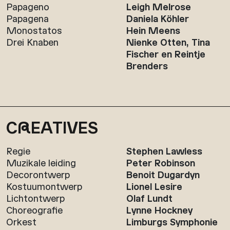
Papageno
Leigh Melrose
Papagena
Daniela Köhler
Monostatos
Hein Meens
Drei Knaben
Nienke Otten, Tina
Fischer en Reintje
Brenders
C
R
EATIVES
Regie
Stephen Lawless
Muzikale leiding
Peter Robinson
Decorontwerp
Benoit Dugardyn
Kostuumontwerp
Lionel Lesire
Lichtontwerp
Olaf Lundt
Choreografie
Lynne Hockney
Orkest
Limburgs Symphonie