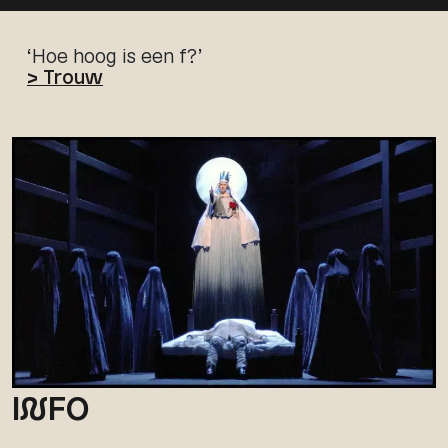
‘Hoe hoog is een f?’
> Trouw
I
N
FO