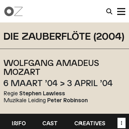
DIE ZAUBERFLÖTE (2004)
WOLFGANG AMADEUS
MOZART
6 MAART ’04 > 3 APRIL ’04
Regie
Stephen Lawless
Muzikale Leiding
Peter Robinson
I
N
FO
CAST
C
R
EATIVES