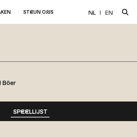
KEN
ST
E
UN O
N
S
NL
EN
d Böer
SP
EE
LLIJST