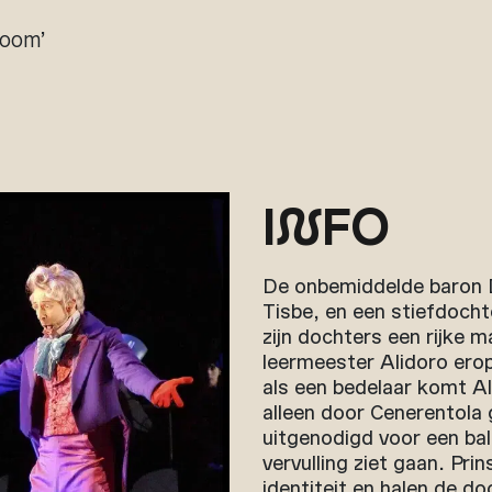
room’
I
N
FO
De onbemiddelde baron 
Tisbe, en een stiefdocht
zijn dochters een rijke m
leermeester Alidoro ero
als een bedelaar komt Al
alleen door Cenerentola 
uitgenodigd voor een bal
vervulling ziet gaan. Pri
identiteit en halen de do