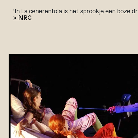
‘In La cenerentola is het sprookje een boze d
> NRC