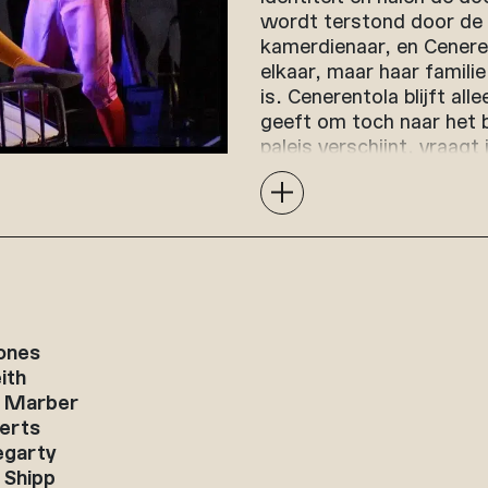
wordt terstond door de f
kamerdienaar, en Ceneren
elkaar, maar haar famili
is. Cenerentola blijft al
geeft om toch naar het 
paleis verschijnt, vraagt
op de stiefdochter van 
toenaderingspogingen va
beminnen. Uiteindelijk ve
hem een armband. Zij vra
echt van haar houdt. Als
Dandini keren zij boos na
huis van de baron. Daar 
Cenerentola, die in haar
ones
verrichten is, ziet, herke
ith
Vader en dochters zijn d
 Marber
hen te vergeven.
berts
garty
 Shipp