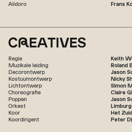
Alidoro
Frans K
C
R
EATIVES
Regie
Keith W
Muzikale leiding
Roland 
Decorontwerp
Jason S
Kostuumontwerp
Nicky S
Lichtontwerp
Simon Mi
Choreografie
Claire G
Poppen
Jason S
Orkest
Limburg
Koor
Het Zuid
Koordirigent
Peter Di