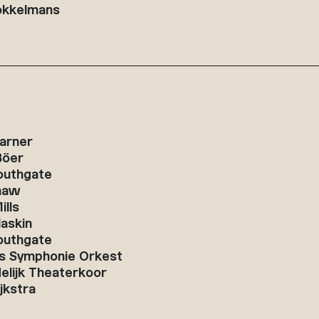
okkelmans
arner
Böer
outhgate
haw
lls
laskin
outhgate
s Symphonie Orkest
elijk Theaterkoor
jkstra