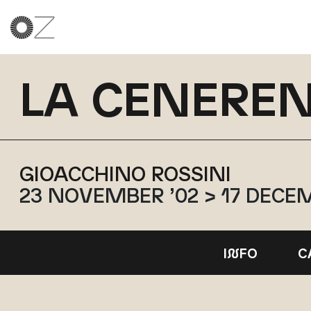
LA CENERENT
GIOACCHINO ROSSINI
23 NOVEMBER ’02 > 17 DECE
I
N
FO
C