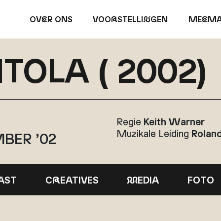
OV
E
R ONS
VOO
R
STELLI
N
GEN
ME
E
MA
OLA ( 2002)
Regie
Keith Warner
Muzikale Leiding
Rolan
MBER ’02
AST
C
R
EATIVES
M
EDIA
FOTO