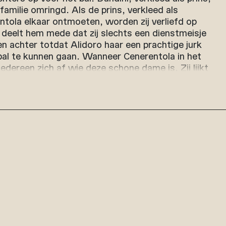
amilie omringd. Als de prins, verkleed als
tola elkaar ontmoeten, worden zij verliefd op
e deelt hem mede dat zij slechts een dienstmeisje
leen achter totdat Alidoro haar een prachtige jurk
bal te kunnen gaan. Wanneer Cenerentola in het
 iedereen zich af wie deze schone dame is. Zij lijkt
Magnifico…Cenerentola wijst de
n Dandini af en zegt de kamerdienaar te
rklaar Ramiro Cenerentola zijn liefde en zij geeft
agt hem de pendant te zoeken als bewijs dat hij
 Clorinde en Tisbe de waarheid horen over
ar huis. Tijdens een storm schuilt Ramiro in het
vindt hij de pendant van de armband. Als hij
 gewone kleren huishoudelijke taken aan het
nt hij haar direct en vraagt haar ten huwelijk.
iep teleurgesteld en Cenerentola verzoekt de prins