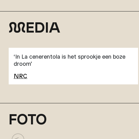
M
EDIA
‘In La cenerentola is het sprookje een boze
droom’
NRC
FOTO