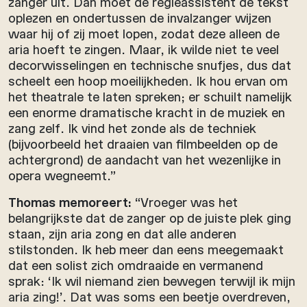
zanger uit. Dan moet de regieassistent de tekst
oplezen en ondertussen de invalzanger wijzen
waar hij of zij moet lopen, zodat deze alleen de
aria hoeft te zingen. Maar, ik wilde niet te veel
decorwisselingen en technische snufjes, dus dat
scheelt een hoop moeilijkheden. Ik hou ervan om
het theatrale te laten spreken; er schuilt namelijk
een enorme dramatische kracht in de muziek en
zang zelf. Ik vind het zonde als de techniek
(bijvoorbeeld het draaien van filmbeelden op de
achtergrond) de aandacht van het wezenlijke in
opera wegneemt.”
Thomas memoreert:
“Vroeger was het
belangrijkste dat de zanger op de juiste plek ging
staan, zijn aria zong en dat alle anderen
stilstonden. Ik heb meer dan eens meegemaakt
dat een solist zich omdraaide en vermanend
sprak: ‘Ik wil niemand zien bewegen terwijl ik mijn
aria zing!’. Dat was soms een beetje overdreven,