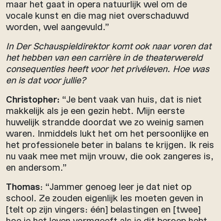
maar het gaat in opera natuurlijk wel om de
vocale kunst en die mag niet overschaduwd
worden, wel aangevuld.”
In Der Schauspieldirektor komt ook naar voren dat
het hebben van een carrière in de theaterwereld
consequenties heeft voor het privéleven. Hoe was
en is dat voor jullie?
Christopher:
“Je bent vaak van huis, dat is niet
makkelijk als je een gezin hebt. Mijn eerste
huwelijk strandde doordat we zo weinig samen
waren. Inmiddels lukt het om het persoonlijke en
het professionele beter in balans te krijgen. Ik reis
nu vaak mee met mijn vrouw, die ook zangeres is,
en andersom.”
Thomas
: “Jammer genoeg leer je dat niet op
school. Ze zouden eigenlijk les moeten geven in
[telt op zijn vingers: één] belastingen en [twee]
hoe je het leven vormgeeft als je dit beroep hebt.