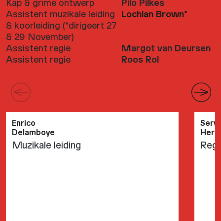
Kap & grime ontwerp
Pilo Pilkes
Assistent muzikale leiding
Lochlan Brown*
& koorleiding (*dirigeert 27
& 29 November)
Assistent regie
Margot van Deursen
Assistent regie
Roos Rol
Enrico
Serv
Delamboye
Herm
Muzikale leiding
Regi