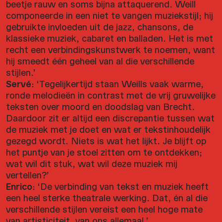
beetje rauw en soms bijna attaquerend. Weill
componeerde in een niet te vangen muziekstijl; hij
gebruikte invloeden uit de jazz, chansons, de
klassieke muziek, cabaret en balladen. Het is met
recht een verbindingskunstwerk te noemen, want
hij smeedt één geheel van al die verschillende
stijlen.’
Servé
: ‘Tegelijkertijd staan Weills vaak warme,
ronde melodieën in contrast met de vrij gruwelijke
teksten over moord en doodslag van Brecht.
Daardoor zit er altijd een discrepantie tussen wat
de muziek met je doet en wat er tekstinhoudelijk
gezegd wordt. Niets is wat het lijkt. Je blijft op
het puntje van je stoel zitten om te ontdekken;
wat wil dit stuk, wat wil deze muziek mij
vertellen?’
Enrico
: ‘De verbinding van tekst en muziek heeft
een heel sterke theatrale werking. Dat, én al die
verschillende stijlen vereist een heel hoge mate
van artisticiteit, van ons allemaal.’