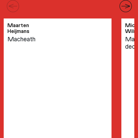
Maarten
Mich
Heijmans
Wilm
Macheath
Mach
dec