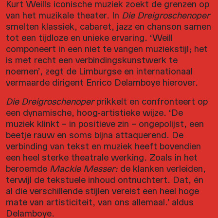
Kurt Weills iconische muziek zoekt de grenzen op
van het muzikale theater. In
Die Dreigroschenoper
smelten klassiek, cabaret, jazz en chanson samen
tot een tijdloze en unieke ervaring. ‘Weill
componeert in een niet te vangen muziekstijl; het
is met recht een verbindingskunstwerk te
noemen’, zegt de Limburgse en internationaal
vermaarde dirigent Enrico Delamboye hierover.
Die Dreigroschenoper
prikkelt en confronteert op
een dynamische, hoog-artistieke wijze. ‘De
muziek klinkt – in positieve zin – ongepolijst, een
beetje rauw en soms bijna attaquerend. De
verbinding van tekst en muziek heeft bovendien
een heel sterke theatrale werking. Zoals in het
beroemde
Mackie Messer:
de klanken verleiden,
terwijl de tekstuele inhoud ontnuchtert. Dat, én
al die verschillende stijlen vereist een heel hoge
mate van artisticiteit, van ons allemaal.’ aldus
Delamboye.