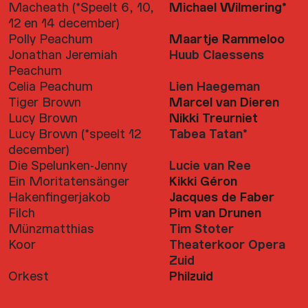
Macheath (*Speelt 6, 10,
Michael Wilmering*
12 en 14 december)
Polly Peachum
Maartje Rammeloo
Jonathan Jeremiah
Huub Claessens
Peachum
Celia Peachum
Lien Haegeman
Tiger Brown
Marcel van Dieren
Lucy Brown
Nikki Treurniet
Lucy Brown (*speelt 12
Tabea Tatan*
december)
Die Spelunken-Jenny
Lucie van Ree
Ein Moritatensänger
Kikki Géron
Hakenfingerjakob
Jacques de Faber
Filch
Pim van Drunen
Münzmatthias
Tim Stoter
Koor
Theaterkoor Opera
Zuid
Orkest
Philzuid