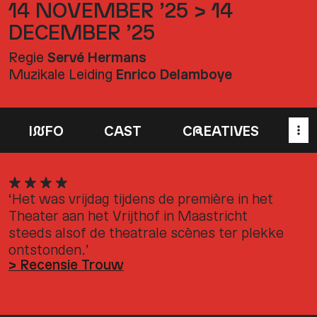
14 NOVEMBER ’25 > 14
DECEMBER ’25
Regie
Servé Hermans
Muzikale Leiding
Enrico Delamboye
I
N
FO
CAST
C
R
EATIVES
‘
‘Het was vrijdag tijdens de première in het
o
Theater aan het Vrijthof in Maastricht
p
steeds alsof de theatrale scènes ter plekke
d
ontstonden.’
n
> Recensie Trouw
m
>