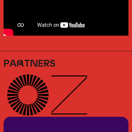
PA
R
TNERS