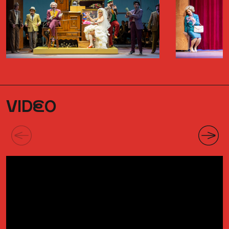
VID
E
O