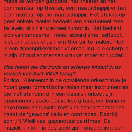
medaille worden getoond; het theater en het
commentaar op theater, een maatschappij en het
commentaar op die maatschappij. Het stuk is op
geen enkele manier bedoeld om emotioneel mee
te leven, al zit er wel veel humor in. Het bedient
zich van sarcasme, ironie, absurdisme, zelfspot,
lust om te spelen, zin om theater te maken. Het
is een zinnenprikkelende voorstelling, die scherp is
in zijn inhoud en mensen wakker moet schudden.’
Hoe horen we die ironie en scherpe inhoud in de
muziek van Kurt Weill terug?
Enrico
: ‘Allereerst in de opvallende orkestratie; je
hoort geen romantische violen maar instrumenten
die niet standaard in een klassiek orkest zijn
opgenomen, zoals een volkse gitaar, een banjo en
saxofoons aangevuld met knarsende trombones
naast de ‘gewone’ cello en contrabas. Daarbij
schrijft Weill veel gepuncteerde ritmes. De
muziek klinkt – in positieve zin – ongepolijst, een