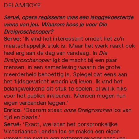
DELAMBOYE
Servé, opera regisseren was een langgekoesterde
wens van jou. Waarom koos je voor Die
Dreigroschenoper?
Servé
: ‘Ik vind het interessant omdat het zo’n
maatschappelijk stuk is. Maar het werk raakt ook
heel erg aan de dag van vandaag. In
Die
Dreigroschenoper
ligt de macht bij een paar
mensen, in een samenleving waarin de grote
meerderheid behoeftig is. Spiegel dat eens aan
het tijdsgewricht waarin wij leven. Ik vind het
belangwekkend dit stuk te spelen, al wil ik niks
voor het publiek inkleuren. Mensen mogen hun
eigen verbanden leggen.’
Enrico
: ‘Daarom staat
onze Dreigroschen
los van
tijd en plaats.’
Servé
: ‘Exact, we laten het oorspronkelijke
Victoriaanse Londen los en maken een eigen
wereld die niet in een referentiekader past van