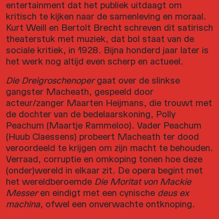
entertainment dat het publiek uitdaagt om
kritisch te kijken naar de samenleving en moraal.
Kurt Weill en Bertolt Brecht schreven dit satirisch
theaterstuk met muziek, dat bol staat van de
sociale kritiek, in 1928. Bijna honderd jaar later is
het werk nog altijd even scherp en actueel.
Die Dreigroschenoper
gaat over de slinkse
gangster Macheath, gespeeld door
acteur/zanger Maarten Heijmans, die trouwt met
de dochter van de bedelaarskoning, Polly
Peachum (Maartje Rammeloo). Vader Peachum
(Huub Claessens) probeert Macheath ter dood
veroordeeld te krijgen om zijn macht te behouden.
Verraad, corruptie en omkoping tonen hoe deze
(onder)wereld in elkaar zit. De opera begint met
het wereldberoemde
Die Moritat von Mackie
Messer
en eindigt met een cynische
deus ex
machina
, ofwel een onverwachte ontknoping.