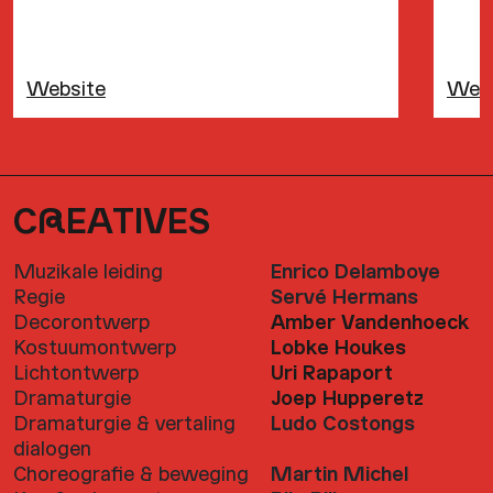
Website
Webs
C
R
EATIVES
Muzikale leiding
Enrico Delamboye
Regie
Servé Hermans
Decorontwerp
Amber Vandenhoeck
Kostuumontwerp
Lobke Houkes
Lichtontwerp
Uri Rapaport
Dramaturgie
Joep Hupperetz
Dramaturgie & vertaling
Ludo Costongs
dialogen
Choreografie & beweging
Martin Michel