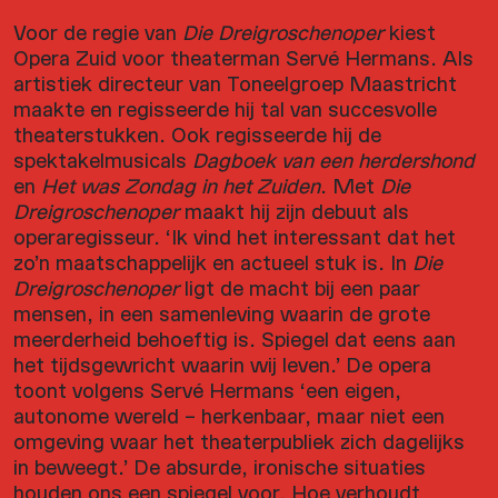
Voor de regie van
Die Dreigroschenoper
kiest
Opera Zuid voor theaterman Servé Hermans. Als
artistiek directeur van Toneelgroep Maastricht
maakte en regisseerde hij tal van succesvolle
theaterstukken. Ook regisseerde hij de
spektakelmusicals
Dagboek van een herdershond
en
Het was Zondag in het Zuiden
. Met
Die
Dreigroschenoper
maakt hij zijn debuut als
operaregisseur. ‘Ik vind het interessant dat het
zo’n maatschappelijk en actueel stuk is. In
Die
Dreigroschenoper
ligt de macht bij een paar
mensen, in een samenleving waarin de grote
meerderheid behoeftig is. Spiegel dat eens aan
het tijdsgewricht waarin wij leven.’ De opera
toont volgens Servé Hermans ‘een eigen,
autonome wereld – herkenbaar, maar niet een
omgeving waar het theaterpubliek zich dagelijks
in beweegt.’ De absurde, ironische situaties
houden ons een spiegel voor. Hoe verhoudt