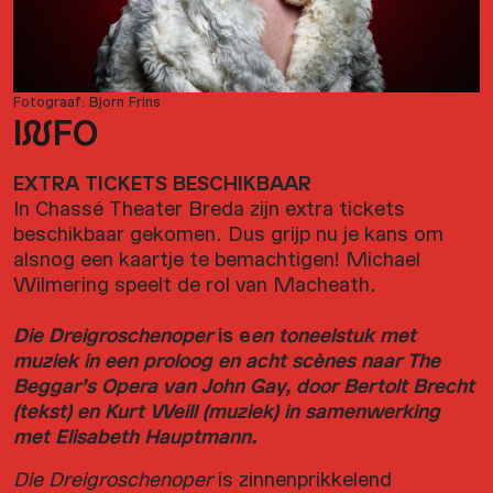
Fotograaf: Bjorn Frins
I
N
FO
EXTRA TICKETS BESCHIKBAAR
In Chassé Theater Breda zijn extra tickets
beschikbaar gekomen. Dus grijp nu je kans om
alsnog een kaartje te bemachtigen! Michael
Wilmering speelt de rol van Macheath.
Die Dreigroschenoper
is e
en toneelstuk met
muziek in een proloog en acht scènes naar The
Beggar’s Opera van John Gay, door Bertolt Brecht
(tekst) en Kurt Weill (muziek) in samenwerking
met Elisabeth Hauptmann.
Die Dreigroschenoper
is zinnenprikkelend