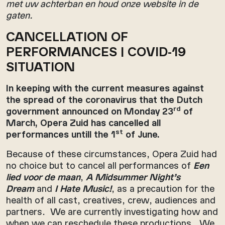
met uw achterban en houd onze website in de
gaten.
CANCELLATION OF
PERFORMANCES | COVID-19
SITUATION
In keeping with the current measures against
the spread of the coronavirus that the Dutch
rd
government announced on Monday 23
of
March, Opera Zuid has cancelled all
st
performances untill the 1
of June.
Because of these circumstances, Opera Zuid had
no choice but to cancel all performances of
Een
lied voor de maan
,
A Midsummer Night’s
Dream
and
I Hate Music!
, as a precaution for the
health of all cast, creatives, crew, audiences and
partners. We are currently investigating how and
when we can reschedule these productions. We