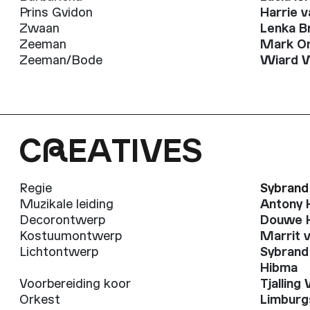
Prins Gvidon
Harrie v
Zwaan
Lenka Br
Zeeman
Mark O
Zeeman/Bode
Wiard W
C
R
EATIVES
Regie
Sybrand
Muzikale leiding
Antony
Decorontwerp
Douwe 
Kostuumontwerp
Marrit 
Lichtontwerp
Sybrand
Hibma
Voorbereiding koor
Tjalling
Orkest
Limburg