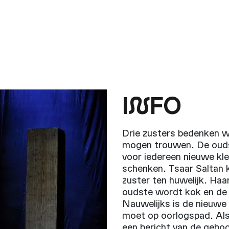
I
N
FO
Drie zusters bedenken wa
mogen trouwen. De ouds
voor iedereen nieuwe kl
schenken. Tsaar Saltan k
zuster ten huwelijk. Haa
oudste wordt kok en de
Nauwelijks is de nieuwe 
moet op oorlogspad. Als
een bericht van de geboo