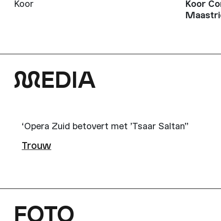
Koor
Koor Co
Maastri
M
EDIA
‘Opera Zuid betovert met ’Tsaar Saltan’’
Trouw
FOTO