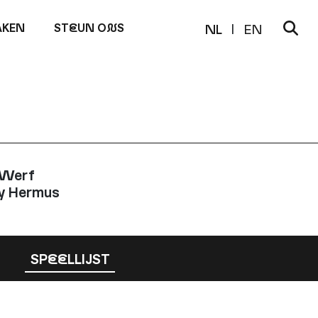
KEN
ST
E
UN O
N
S
NL
EN
 Werf
y Hermus
SP
EE
LLIJST