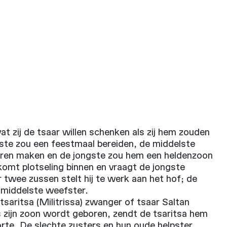
t zij de tsaar willen schenken als zij hem zouden
te zou een feestmaal bereiden, de middelste
eren maken en de jongste zou hem een heldenzoon
omt plotseling binnen en vraagt de jongste
r twee zussen stelt hij te werk aan het hof; de
 middelste weefster.
tsaritsa (Militrissa) zwanger of tsaar Saltan
 zijn zoon wordt geboren, zendt de tsaritsa hem
rte. De slechte zusters en hun oude helpster