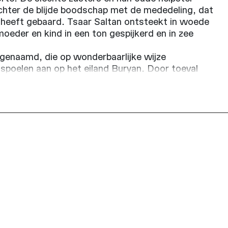
chter de blijde boodschap met de mededeling, dat
 heeft gebaard. Tsaar Saltan ontsteekt in woede
moeder en kind in een ton gespijkerd en in zee
genaamd, die op wonderbaarlijke wijze
spoelen aan op het eiland Buryan. Door toeval
ische zwaan van een boze tovenaar. Hij wordt
d en uiteindelijk lukt het Gvidon, met hulp van de
te herenigen.