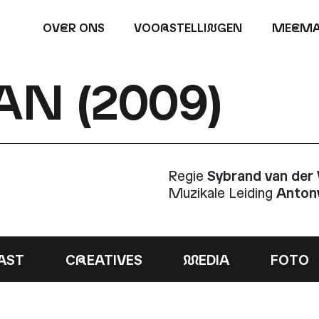
OV
E
R ONS
VOO
R
STELLI
N
GEN
ME
E
MA
AN (2009)
Regie
Sybrand van der
Muzikale Leiding
Anton
AST
C
R
EATIVES
M
EDIA
FOTO