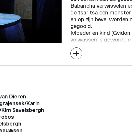
Babaricha verwisselen e
de tsaritsa een monster
en op zijn bevel worden 
gegooid.
Moeder en kind (Gvidon 
volwassen is geworden) 
bevrijdt Gvidon een mag
daarvoor rijkelijk beloon
zwaan, zijn ouders weer 
van Dieren
grajensek/Karin
/Kim Savelsbergh
trobos
elsbergh
Meeuwsen