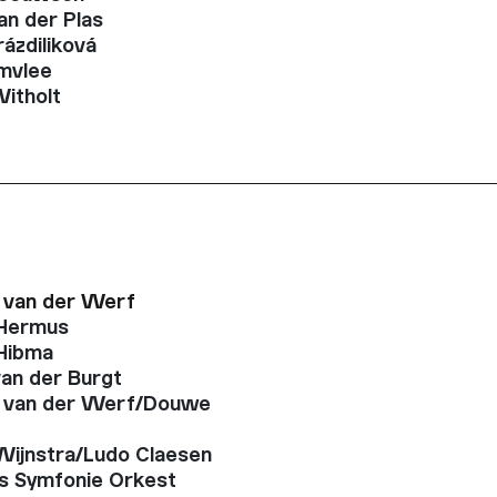
an der Plas
ázdiliková
mvlee
itholt
 van der Werf
 Hermus
Hibma
van der Burgt
 van der Werf/Douwe
 Wijnstra/Ludo Claesen
s Symfonie Orkest