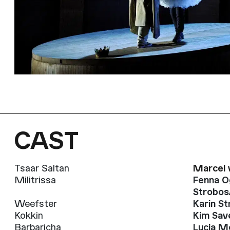
CAST
Tsaar Saltan
Marcel 
Militrissa
Fenna O
Strobos
Weefster
Karin S
Kokkin
Kim Sav
Barbaricha
Lucia 