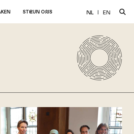
KEN
ST
E
UN O
N
S
NL
EN