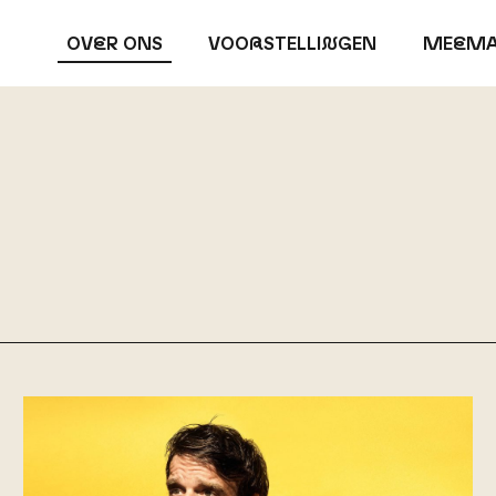
OV
E
R ONS
VOO
R
STELLI
N
GEN
ME
E
MA