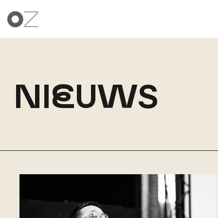
NI
E
UWS