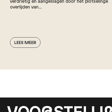
verdrietig en aangeslagen door het plotselinge
overlijden van…
LEES MEER
VOO
R
STELLI