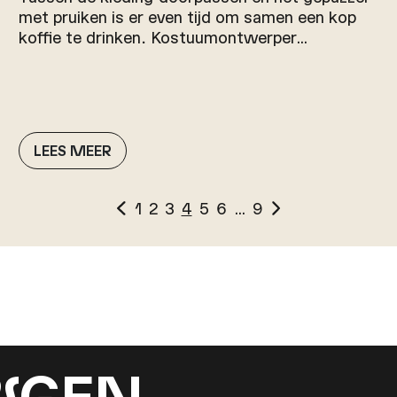
met pruiken is er even tijd om samen een kop
koffie te drinken. Kostuumontwerper…
LEES MEER
1
2
3
4
5
6
…
9
N
GEN