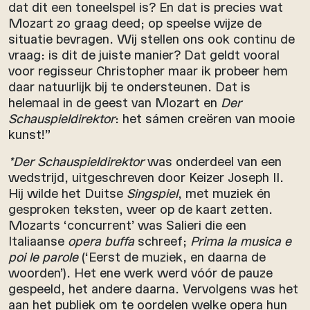
dat dit een toneelspel is? En dat is precies wat
Mozart zo graag deed; op speelse wijze de
situatie bevragen. Wij stellen ons ook continu de
vraag: is dit de juiste manier? Dat geldt vooral
voor regisseur Christopher maar ik probeer hem
daar natuurlijk bij te ondersteunen. Dat is
helemaal in de geest van Mozart en
Der
Schauspieldirektor
: het sámen creëren van mooie
kunst!”
*Der Schauspieldirektor
was onderdeel van een
wedstrijd, uitgeschreven door Keizer Joseph II.
Hij wilde het Duitse
Singspiel
, met muziek én
gesproken teksten, weer op de kaart zetten.
Mozarts ‘concurrent’ was Salieri die een
Italiaanse
opera buffa
schreef;
Prima la musica e
poi le parole
(‘Eerst de muziek, en daarna de
woorden’). Het ene werk werd vóór de pauze
gespeeld, het andere daarna. Vervolgens was het
aan het publiek om te oordelen welke opera hun