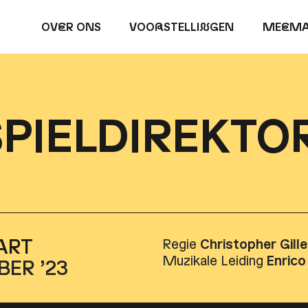
OV
E
R ONS
VOO
R
STELLI
N
GEN
ME
E
MA
PIELDIREKTO
ART
Regie
Christopher Gille
Muzikale Leiding
Enric
BER ’23