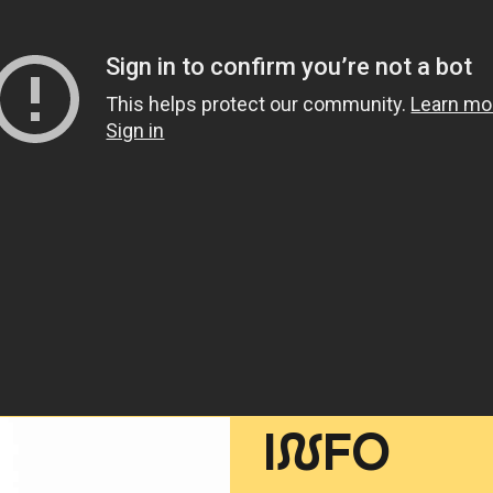
I
N
FO