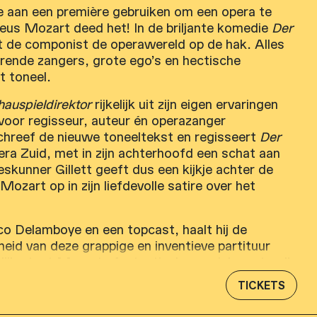
 aan een première gebruiken om een opera te
s Mozart deed het! In de briljante komedie
Der
 de componist de operawereld op de hak. Alles
serende zangers, grote ego’s en hectische
et toneel.
auspieldirektor
rijkelijk uit zijn eigen ervaringen
voor regisseur, auteur én operazanger
 schreef de nieuwe toneeltekst en regisseert
Der
era Zuid, met in zijn achterhoofd een schat aan
leskunner Gillett geeft dus een kijkje achter de
Mozart op in zijn liefdevolle satire over het
co Delamboye en een topcast, haalt hij de
heid van deze grappige en inventieve partituur
lijk staat Mozarts fantastische muziek centraal!
toont met theatrale stijl zijn genie op zowel
TICKETS
isch vlak.