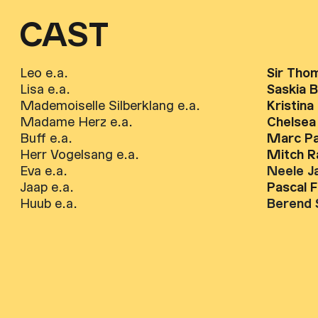
CAST
Leo e.a.
Sir Thom
Lisa e.a.
Saskia B
Mademoiselle Silberklang e.a.
Kristina
Madame Herz e.a.
Chelsea
Buff e.a.
Marc Pa
Herr Vogelsang e.a.
Mitch 
Eva e.a.
Neele J
Jaap e.a.
Pascal 
Huub e.a.
Berend 