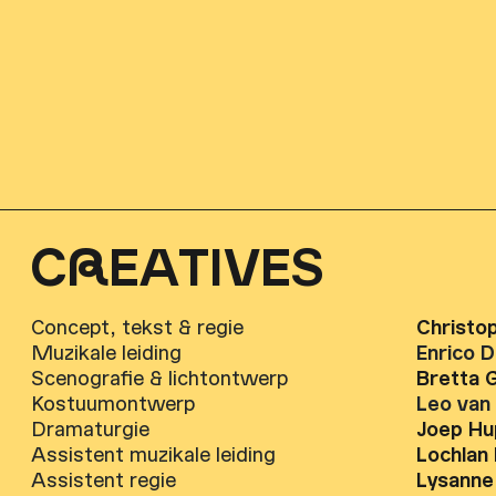
C
R
EATIVES
Concept, tekst & regie
Christop
Muzikale leiding
Enrico 
Scenografie & lichtontwerp
Bretta 
Kostuumontwerp
Leo van
Dramaturgie
Joep Hu
Assistent muzikale leiding
Lochlan
Assistent regie
Lysanne