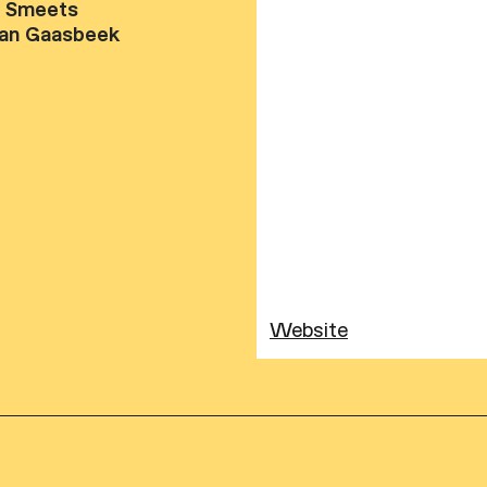
e Smeets
in verwerkt die goed pas
an Gaasbeek
goodiebag vol meesterli
Wilt u nog een tipje van
Schauspieldirektor
eruit 
‘Ik wil er nog niet te ve
prachtig, zeventiende-e
perspectief. Wat er daa
dat is deel van de lol.’
Website