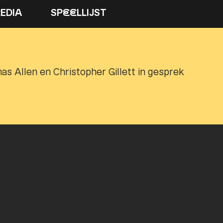
M
EDIA
SP
EE
LLIJST
s Allen en Christopher Gillett in gesprek
Pr
> 