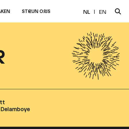
KEN
ST
E
UN O
N
S
NL
EN
R
tt
o Delamboye