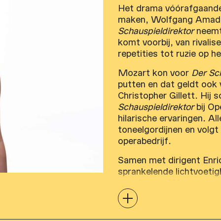
Het drama vóórafgaande
maken, Wolfgang Amadeu
Schauspieldirektor
neemt
komt voorbij, van rivali
repetities tot ruzie op h
Mozart kon voor
Der Sch
putten en dat geldt ook 
Christopher Gillett. Hij
Schauspieldirektor
bij Op
hilarische ervaringen. Al
toneelgordijnen en volgt 
operabedrijf.
Samen met dirigent Enri
sprankelende lichtvoetig
naar boven. Want natuur
Deze komedie met muziek 
dramatisch als psycholog