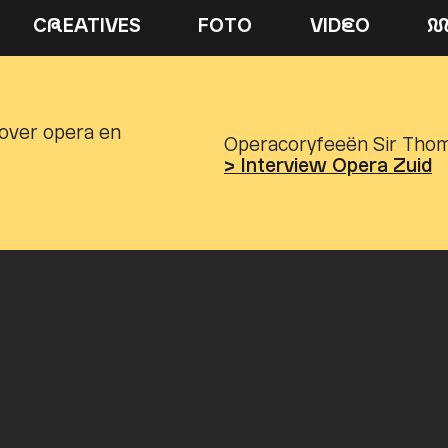
C
R
EATIVES
FOTO
VID
E
O
over opera en
Operacoryfeeën Sir Thoma
> Interview Opera Zuid